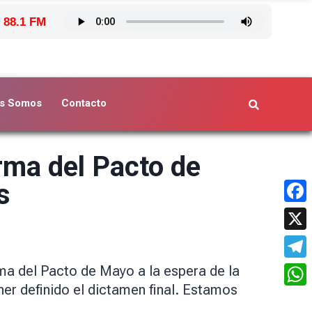
 88.1 FM
s Somos
Contacto
irma del Pacto de
s
Face
X
Tele
irma del Pacto de Mayo a la espera de la
r definido el dictamen final. Estamos
What