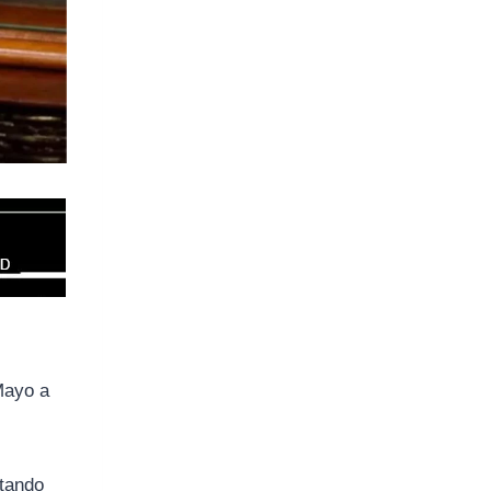
 Mayo a
atando