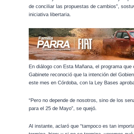
o
r
A
de conciliar las propuestas de cambios”, sostuvo
o
a
p
iniciativa libertaria.
k
m
p
En diálogo con Esta Mañana, el programa que c
Gabinete reconoció que la intención del Gobiern
este mes en Córdoba, con la Ley Bases aprob
“Pero no depende de nosotros, sino de los sen
para el 25 de Mayo”, se quejó.
Al instante, aclaró que “tampoco es tan import