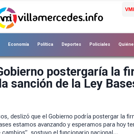
VMI
Economía
Política
Deportes
Policiales
Quiéne
Gobierno postergaría la f
la sanción de la Ley Base
ncos, deslizó que el Gobierno podría postergar la f
Bases estamos avanzando y esperamos para hoy tene
e cambios”, sostuvo el funcionario nacional…