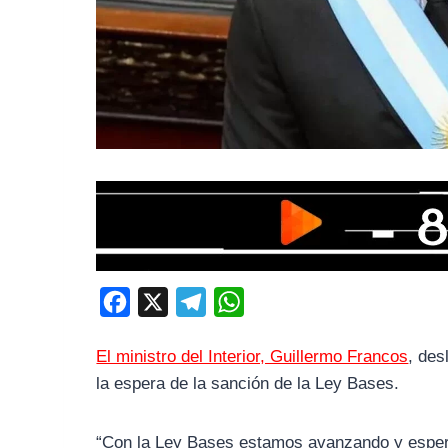
F
X
T
W
a
e
h
El ministro del Interior, Guillermo Francos
, des
c
l
a
la espera de la sanción de la Ley Bases.
e
e
t
b
g
s
“Con la Ley Bases estamos avanzando y espera