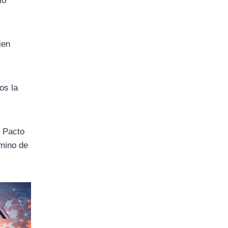
lo
ien
os la
l Pacto
amino de