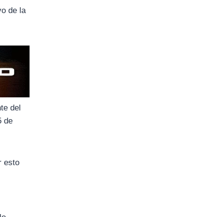
vo de la
te del
5 de
r esto