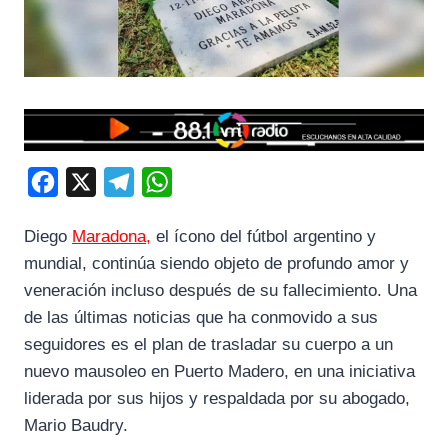
F
X
T
W
a
e
h
Diego
Maradona,
el ícono del fútbol argentino y
c
l
a
mundial, continúa siendo objeto de profundo amor y
e
e
t
veneración incluso después de su fallecimiento. Una
b
g
s
de las últimas noticias que ha conmovido a sus
o
r
A
seguidores es el plan de trasladar su cuerpo a un
o
a
p
nuevo mausoleo en Puerto Madero, en una iniciativa
k
m
p
liderada por sus hijos y respaldada por su abogado,
Mario Baudry.