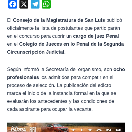
F
X
T
W
a
e
h
El
Consejo de la Magistratura de San Luis
publicó
c
l
a
oficialmente la lista de postulantes que participarán
e
e
t
en el concurso para cubrir un
cargo de juez Penal
b
g
s
en el
Colegio de Jueces en lo Penal de la Segunda
o
r
A
Circunscripción Judicial
.
o
a
p
k
m
p
Según informó la Secretaría del organismo, son
ocho
profesionales
los admitidos para competir en el
proceso de selección. La publicación del edicto
marca el inicio de la instancia formal en la que se
evaluarán los antecedentes y las condiciones de
cada aspirante para ocupar la vacante.