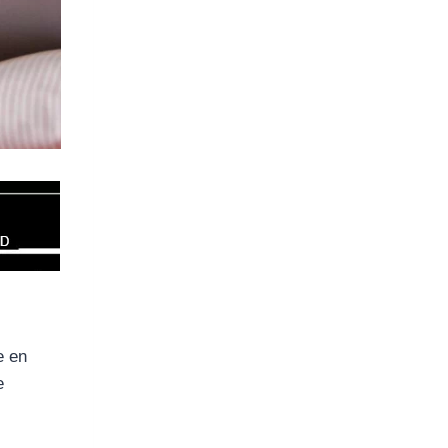
e en
e