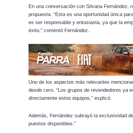
o
r
A
En una conversación con Silvana Fernández, 
o
a
p
propuesta. “Esta es una oportunidad única para
k
m
p
es ser responsable y entusiasta, ya que la em
éxito,” comentó Fernández.
Uno de los aspectos más relevantes mencionad
desde cero. “Los grupos de revendedores ya es
directamente estos equipos,” explicó.
Además, Fernández subrayó la exclusividad de l
puestos disponibles.”