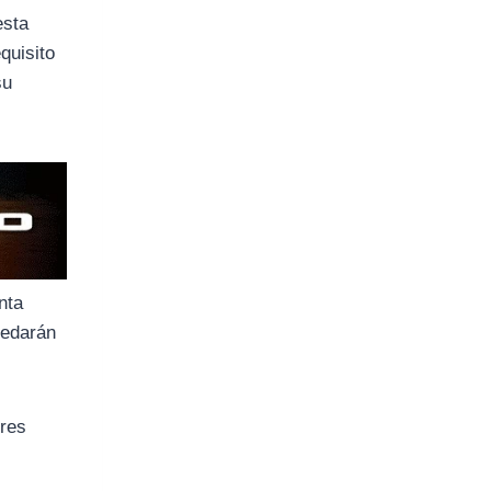
esta
quisito
su
nta
redarán
tres