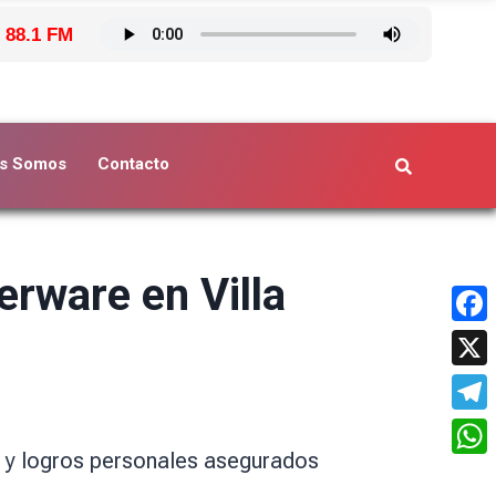
 88.1 FM
s Somos
Contacto
erware en Villa
Face
X
Tele
s y logros personales asegurados
What