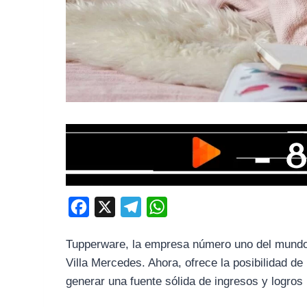
F
X
T
W
a
e
h
Tupperware, la empresa número uno del mundo 
c
l
a
Villa Mercedes. Ahora, ofrece la posibilidad d
e
e
t
generar una fuente sólida de ingresos y logros
b
g
s