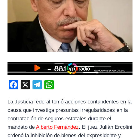
F
X
T
W
a
e
h
La Justicia federal tomó acciones contundentes en la
c
l
a
causa que investiga presuntas irregularidades en la
e
e
t
contratación de seguros estatales durante el
b
g
s
mandato de
Alberto Fernández
. El juez Julián Ercolini
o
r
A
ordenó la inhibición de bienes del expresidente y