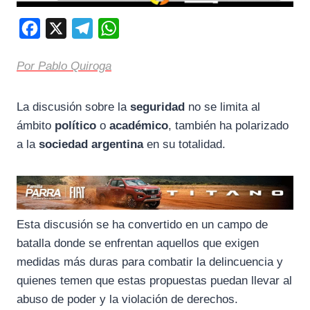
F
X
T
W
a
e
h
Por Pablo Quiroga
c
l
a
e
e
t
La discusión sobre la
seguridad
no se limita al
b
g
s
ámbito
político
o
académico
, también ha polarizado
o
r
A
a la
sociedad argentina
en su totalidad.
o
a
p
k
m
p
Esta discusión se ha convertido en un campo de
batalla donde se enfrentan aquellos que exigen
medidas más duras para combatir la delincuencia y
quienes temen que estas propuestas puedan llevar al
abuso de poder y la violación de derechos.