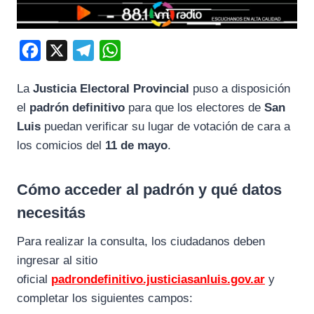
F
X
T
W
a
e
h
La
Justicia Electoral Provincial
puso a disposición
c
l
a
el
padrón definitivo
para que los electores de
San
e
e
t
Luis
puedan verificar su lugar de votación de cara a
b
g
s
los comicios del
11 de mayo
.
o
r
A
o
a
p
Cómo acceder al padrón y qué datos
k
m
p
necesitás
Para realizar la consulta, los ciudadanos deben
ingresar al sitio
oficial
padrondefinitivo.justiciasanluis.gov.ar
y
completar los siguientes campos: