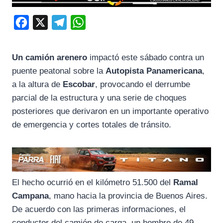
F
X
T
W
a
e
h
c
l
a
Un camión arenero
impactó este sábado contra un
e
e
t
puente peatonal sobre la
Autopista Panamericana
,
b
g
s
a la altura de
Escobar
, provocando el derrumbe
o
r
A
parcial de la estructura y una serie de choques
posteriores que derivaron en un importante operativo
o
a
p
de emergencia y cortes totales de tránsito.
k
m
p
El hecho ocurrió en el kilómetro 51.500 del
Ramal
Campana
, mano hacia la provincia de Buenos Aires.
De acuerdo con las primeras informaciones, el
conductor del camión de carga, un hombre de 49