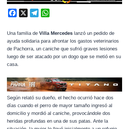
F
X
T
W
a
e
h
c
l
a
Una familia de
Villa Mercedes
lanzó un pedido de
e
e
t
ayuda solidaria para afrontar los gastos veterinarios
b
g
s
de Pachorra, un caniche que sufrió graves lesiones
o
r
A
luego de ser atacado por un dogo que se metió en su
casa.
o
a
p
k
m
p
Según relató su dueño, el hecho ocurrió hace dos
días cuando el perro de mayor tamaño ingresó al
domicilio y mordió al caniche, provocándole dos
heridas profundas en una de sus patas. Ante la
situación, la mujer lo llevó inicialmente a un refugio,