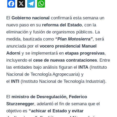
F
X
T
W
a
e
h
El
Gobierno nacional
confirmará esta semana un
c
l
a
nuevo paso en su
reforma del Estado
, con la
e
e
t
eliminación y fusión de organismos públicos. La
b
g
s
medida, bautizada como
“Plan Motosierra”
, será
o
r
A
anunciada por el
vocero presidencial Manuel
o
a
p
Adorni
y se implementará en
etapas progresivas
,
k
m
p
incluyendo el
cese de nuevas contrataciones
. Entre
las entidades bajo análisis figuran el
INTA
(Instituto
Nacional de Tecnología Agropecuaria) y
el
INTI
(Instituto Nacional de Tecnología Industrial).
El
ministro de Desregulación, Federico
Sturzenegger
, adelantó el fin de semana que el
objetivo es
“achicar el Estado y evitar