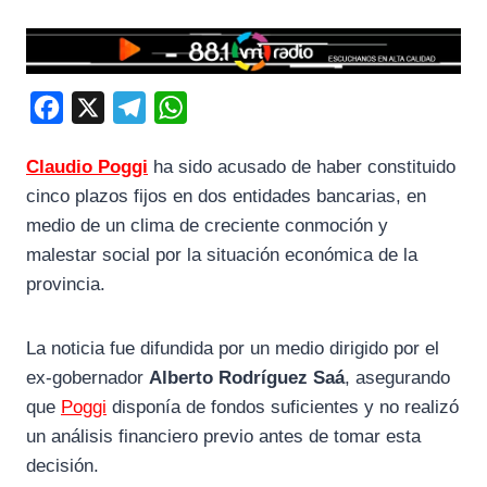
F
X
T
W
a
e
h
Claudio Poggi
ha sido acusado de haber constituido
c
l
a
cinco plazos fijos en dos entidades bancarias, en
e
e
t
medio de un clima de creciente conmoción y
b
g
s
malestar social por la situación económica de la
o
r
A
provincia.
o
a
p
k
m
p
La noticia fue difundida por un medio dirigido por el
ex-gobernador
Alberto Rodríguez Saá
, asegurando
que
Poggi
disponía de fondos suficientes y no realizó
un análisis financiero previo antes de tomar esta
decisión.