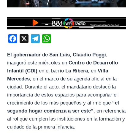
F
X
T
W
a
e
h
El gobernador de San Luis, Claudio Poggi
,
c
l
a
inauguró este miércoles un
Centro de Desarrollo
e
e
t
Infantil (CDI)
en el barrio
La Ribera
, en
Villa
b
g
s
Mercedes
, en el marco de su agenda oficial en la
o
r
A
ciudad. Durante el acto, el mandatario destacó la
o
a
p
importancia de estos espacios para acompañar el
k
m
p
crecimiento de los más pequeños y afirmó que
“el
segundo hogar comienza a ser este”
, en referencia
al rol que cumplen las instituciones en la formación y
cuidado de la primera infancia.