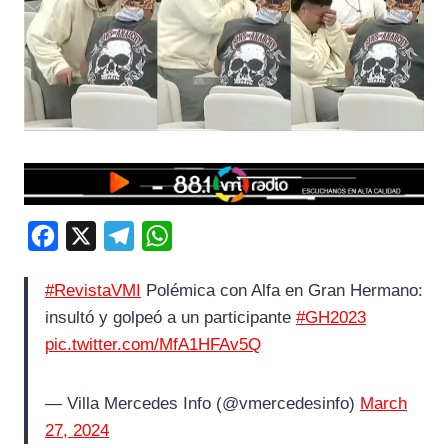
F
X
T
W
a
e
h
#RevistaVMI
Polémica con Alfa en Gran Hermano:
c
l
a
insultó y golpeó a un participante
#GH2023
e
e
t
pic.twitter.com/MfA1HFAv5Q
b
g
s
o
r
A
— Villa Mercedes Info (@vmercedesinfo)
March
o
a
p
27, 2024
k
m
p