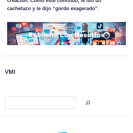
creación. Como éste continuó, le dio un
cachetazo y le dijo “gordo exagerado”
.
VMI