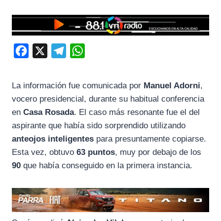
F
X
T
W
a
e
h
c
l
a
La información fue comunicada por
Manuel Adorni
,
e
e
t
vocero presidencial, durante su habitual conferencia
b
g
s
en
Casa Rosada
. El caso más resonante fue el del
o
r
A
aspirante que había sido sorprendido utilizando
anteojos inteligentes
para presuntamente copiarse.
o
a
p
Esta vez, obtuvo
63 puntos
, muy por debajo de los
k
m
p
90
que había conseguido en la primera instancia.