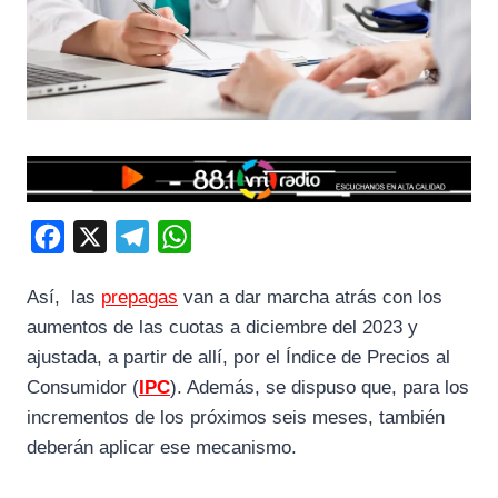
F
X
T
W
a
e
h
Así, las
prepagas
van a dar marcha atrás con los
c
l
a
aumentos de las cuotas a diciembre del 2023 y
e
e
t
ajustada, a partir de allí, por el Índice de Precios al
b
g
s
Consumidor (
IPC
). Además, se dispuso que, para los
o
r
A
incrementos de los próximos seis meses, también
o
a
p
deberán aplicar ese mecanismo.
k
m
p