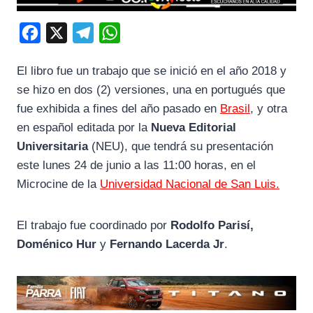
F
X
T
W
a
e
h
El libro fue un trabajo que se inició en el año 2018 y
c
l
a
se hizo en dos (2) versiones, una en portugués que
e
e
t
fue exhibida a fines del año pasado en
Brasil
, y otra
b
g
s
en español editada por la
Nueva Editorial
o
r
A
Universitaria
(NEU), que tendrá su presentación
o
a
p
este lunes 24 de junio a las 11:00 horas, en el
k
m
p
Microcine de la
Universidad Nacional de San Luis.
El trabajo fue coordinado por
Rodolfo Parisí,
Doménico Hur
y
Fernando Lacerda Jr
.