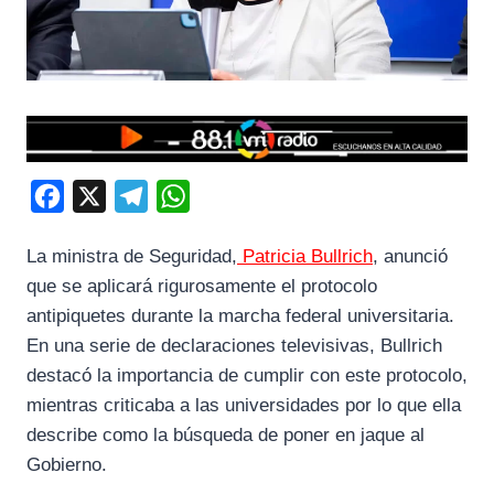
F
X
T
W
a
e
h
La ministra de Seguridad,
Patricia Bullrich
, anunció
c
l
a
que se aplicará rigurosamente el protocolo
e
e
t
antipiquetes durante la marcha federal universitaria.
b
g
s
En una serie de declaraciones televisivas, Bullrich
o
r
A
destacó la importancia de cumplir con este protocolo,
o
a
p
mientras criticaba a las universidades por lo que ella
k
m
p
describe como la búsqueda de poner en jaque al
Gobierno.