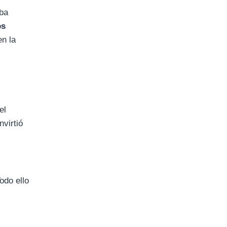
aba
os
en la
el
virtió
odo ello