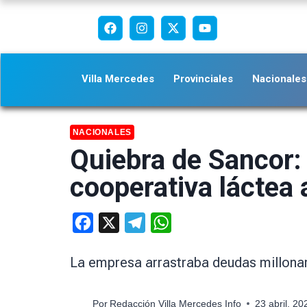
Villa Mercedes
Provinciales
Nacionales
NACIONALES
Quiebra de Sancor: l
cooperativa láctea 
Facebook
X
Telegram
WhatsApp
La empresa arrastraba deudas millonari
Por
Redacción Villa Mercedes Info
23 abril, 2