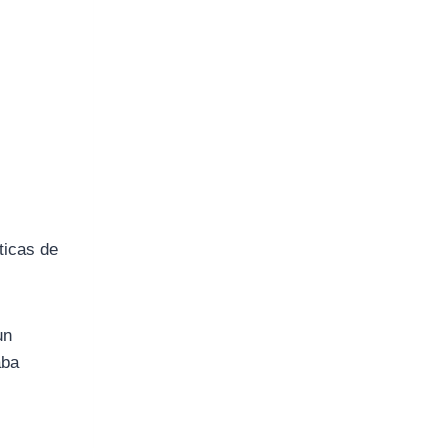
ticas de
un
aba