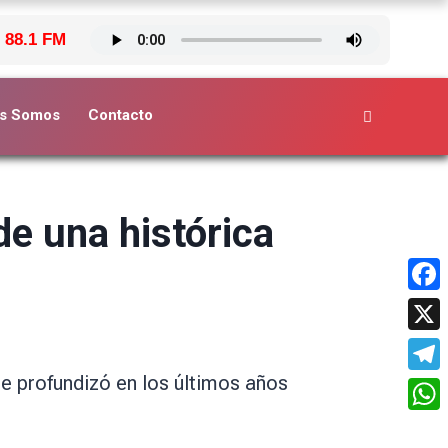
 88.1 FM
s Somos
Contacto
de una histórica
Face
X
se profundizó en los últimos años
Tele
What