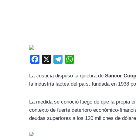
F
X
T
W
a
e
h
La Justicia dispuso la quiebra de
Sancor Coop
c
l
a
la industria láctea del país, fundada en 1938 
e
e
t
b
g
s
La medida se conoció luego de que la propia em
o
r
A
contexto de fuerte deterioro económico-financi
o
a
p
deudas superiores a los 120 millones de dólar
k
m
p