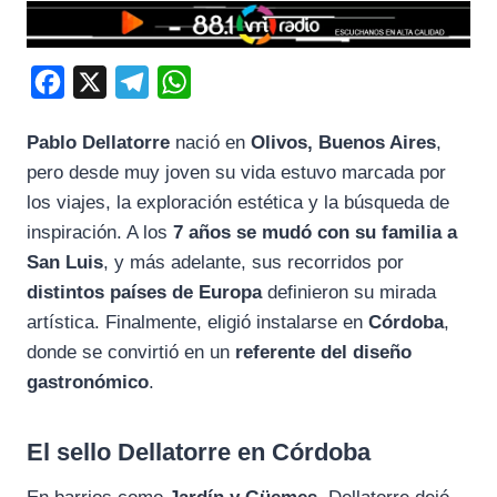
F
X
T
W
a
e
h
Pablo Dellatorre
nació en
Olivos, Buenos Aires
,
c
l
a
pero desde muy joven su vida estuvo marcada por
e
e
t
los viajes, la exploración estética y la búsqueda de
b
g
s
inspiración. A los
7 años se mudó con su familia a
o
r
A
San Luis
, y más adelante, sus recorridos por
o
a
p
distintos países de Europa
definieron su mirada
k
m
p
artística. Finalmente, eligió instalarse en
Córdoba
,
donde se convirtió en un
referente del diseño
gastronómico
.
El sello Dellatorre en Córdoba