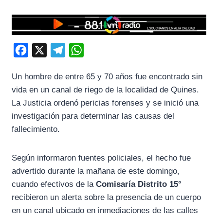
F
X
T
W
a
e
h
Un hombre de entre 65 y 70 años fue encontrado sin
c
l
a
vida en un canal de riego de la localidad de
Quines
.
e
e
t
La Justicia ordenó pericias forenses y se inició una
b
g
s
investigación para determinar las causas del
o
r
A
fallecimiento.
o
a
p
k
m
p
Según informaron fuentes policiales, el hecho fue
advertido durante la mañana de este domingo,
cuando efectivos de la
Comisaría Distrito 15°
recibieron un alerta sobre la presencia de un cuerpo
en un canal ubicado en inmediaciones de las calles