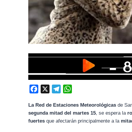
F
X
T
W
a
e
h
La Red de Estaciones Meteorológicas
de San
c
l
a
segunda mitad del martes 15
, se espera la
ro
e
e
t
fuertes
que afectarán principalmente a la
mita
b
g
s