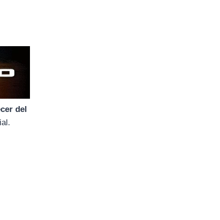
cer del
ial.