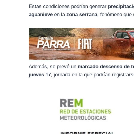
o
r
A
Estas condiciones podrían generar
precipitac
o
a
p
aguanieve
en la
zona serrana
, fenómeno que
k
m
p
Además, se prevé un
marcado descenso de t
jueves 17
, jornada en la que podrían registrar