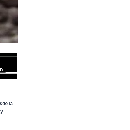
sde la
uy