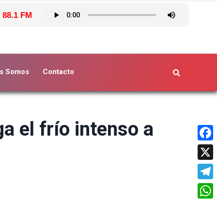
 88.1 FM
s Somos
Contacto
a el frío intenso a
Face
X
Tele
What