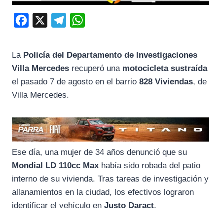
F
X
T
W
a
e
h
c
l
a
La
Policía del Departamento de Investigaciones
e
e
t
Villa Mercedes
recuperó una
motocicleta sustraída
b
g
s
el pasado 7 de agosto en el barrio
828 Viviendas
, de
o
r
A
Villa Mercedes.
o
a
p
k
m
p
Ese día, una mujer de 34 años denunció que su
Mondial LD 110cc Max
había sido robada del patio
interno de su vivienda. Tras tareas de investigación y
allanamientos en la ciudad, los efectivos lograron
identificar el vehículo en
Justo Daract
.