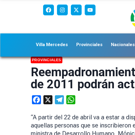
Villa Mercedes
Provinciales
Nacionales
PROVINCIALES
Reempadronamiento 
de 2011 podrán actu
Facebook
X
Telegram
WhatsApp
“A partir del 22 de abril va a estar a
aquellas personas que se inscribieron 
ministra de Desarrollo Humano, Mónic