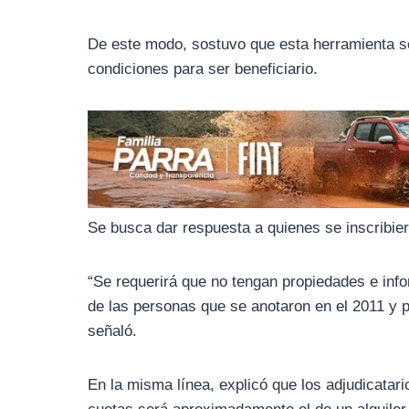
o
r
A
o
a
p
De este modo, sostuvo que esta herramienta se
k
m
p
condiciones para ser beneficiario.
Se busca dar respuesta a quienes se inscribie
“Se requerirá que no tengan propiedades e inf
de las personas que se anotaron en el 2011 y 
señaló.
En la misma línea, explicó que los adjudicatar