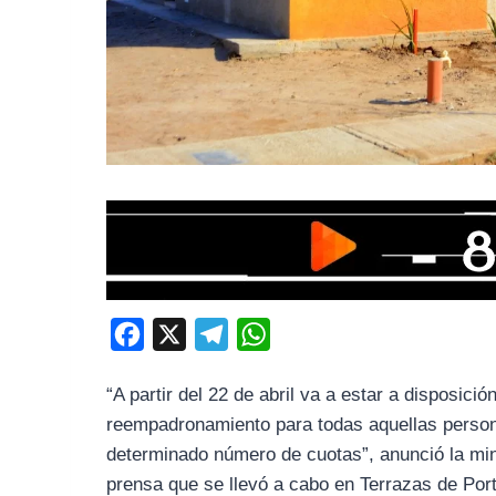
F
X
T
W
a
e
h
“A partir del 22 de abril va a estar a disposici
c
l
a
reempadronamiento para todas aquellas persona
e
e
t
determinado número de cuotas”, anunció la mi
b
g
s
prensa que se llevó a cabo en Terrazas de Port