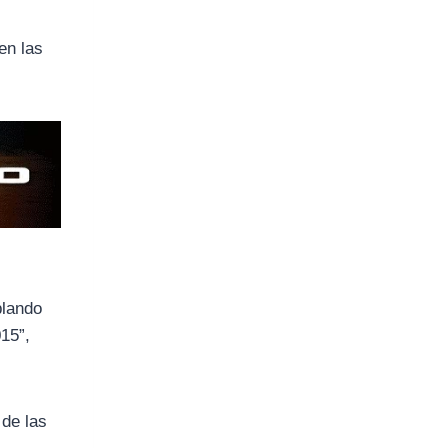
en las
blando
15”,
 de las