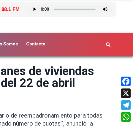
 88.1 FM
s Somos
Contacto
lanes de viviendas
del 22 de abril
Face
X
Tele
mulario de reempadronamiento para todas
inado número de cuotas”, anunció la
What