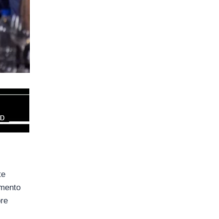
te
umento
bre