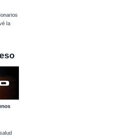
ionarios
vé la
ceso
enos
 salud