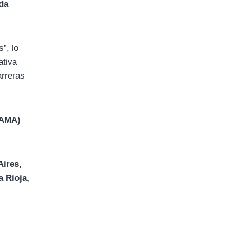
da
”, lo
ativa
arreras
SAMA)
Aires,
a Rioja,