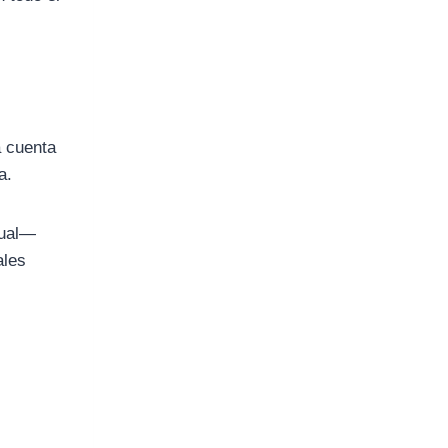
a cuenta
a.
tual—
ales