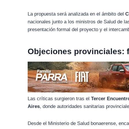
o
r
A
o
a
p
La propuesta será analizada en el ámbito del
C
k
m
p
nacionales junto a los ministros de Salud de la
presentación formal del proyecto y el intercamb
Objeciones provinciales: 
Las críticas surgieron tras el
Tercer Encuentr
Aires
, donde autoridades sanitarias provincia
Desde el Ministerio de Salud bonaerense, en