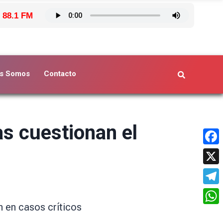
 88.1 FM
s Somos
Contacto
as cuestionan el
Face
X
Tele
n en casos críticos
What