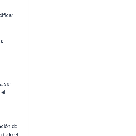
ificar
os
e
á ser
 el
ación de
n todo el