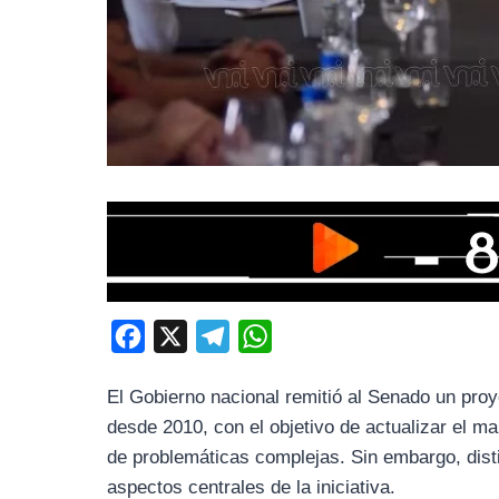
F
X
T
W
a
e
h
El Gobierno nacional remitió al Senado un pro
c
l
a
desde 2010, con el objetivo de actualizar el m
e
e
t
de problemáticas complejas. Sin embargo, dist
b
g
s
aspectos centrales de la iniciativa.