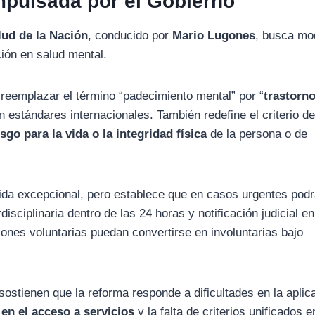
mpulsada por el Gobierno
lud de la Nación
, conducido por
Mario Lugones
, busca mod
ción en salud mental.
reemplazar el término “padecimiento mental” por “
trastorn
on estándares internacionales. También redefine el criterio d
esgo para la vida o la integridad física
de la persona o de
dida excepcional, pero establece que en casos urgentes podr
rdisciplinaria dentro de las 24 horas y notificación judicial en
nes voluntarias puedan convertirse en involuntarias bajo
sostienen que la reforma responde a dificultades en la aplic
en el acceso a servicios
y la falta de criterios unificados e