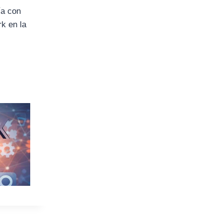
ía con
rk en la