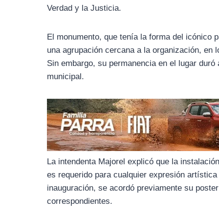
o
r
A
Verdad y la Justicia.
o
a
p
k
m
p
El monumento, que tenía la forma del icónico 
una agrupación cercana a la organización, en l
Sin embargo, su permanencia en el lugar duró a
municipal.
La intendenta Majorel explicó que la instalac
es requerido para cualquier expresión artística
inauguración, se acordó previamente su poster
correspondientes.