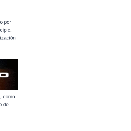
o por
cipio.
rización
e, como
o de