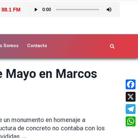
 88.1 FM
s Somos
Contacto
e Mayo en Marcos
Face
X
Tele
 de un monumento en homenaje a
ructura de concreto no contaba con los
What
ivididas,…