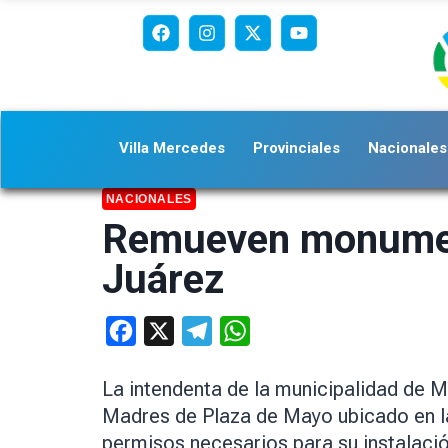
Villa Mercedes
Provinciales
Nacionales
NACIONALES
Remueven monumen
Juárez
Facebook
X
Telegram
WhatsApp
La intendenta de la municipalidad de
Madres de Plaza de Mayo ubicado en la
permisos necesarios para su instalació