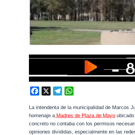
F
X
T
W
a
e
h
La intendenta de la municipalidad de Marcos 
c
l
a
homenaje a
Madres de Plaza de Mayo
ubicado 
e
e
t
concreto no contaba con los permisos necesario
b
g
s
opiniones divididas, especialmente en las redes