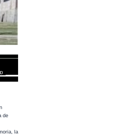
n
a de
moria, la