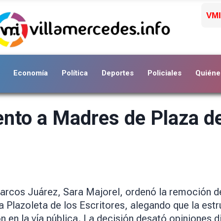
VMI
Economía
Política
Deportes
Policiales
Quiéne
to a Madres de Plaza d
 Marcos Juárez, Sara Majorel, ordenó la remoción
 Plazoleta de los Escritores, alegando que la est
n en la vía pública. La decisión desató opiniones d