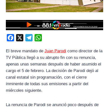
F
X
T
W
a
e
h
El breve mandato de
Juan Parodi
como director de la
c
l
a
TV Pública llegó a su abrupto fin con su renuncia,
e
e
t
apenas unas semanas después de haber asumido el
b
g
s
cargo el 5 de febrero. La decisión de Parodi dejó al
o
r
A
canal estatal sin programación, con el cierre
o
a
p
inminente de todas sus emisiones a partir del
k
m
p
miércoles siguiente.
La renuncia de Parodi se anunció poco después de