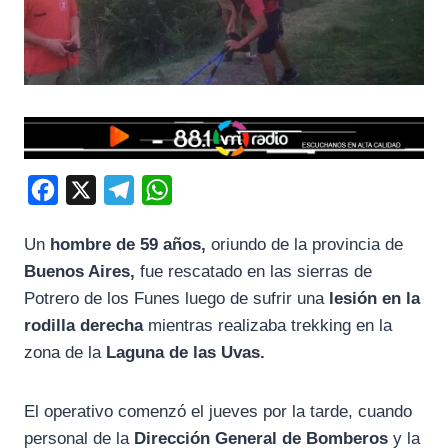
F
X
T
W
a
e
h
Un
hombre de 59 años,
oriundo de la provincia de
c
l
a
Buenos Aires,
fue rescatado en las sierras de
e
e
t
Potrero de los Funes luego de sufrir una
lesión en la
b
g
s
rodilla derecha
mientras realizaba trekking en la
o
r
A
zona de la
Laguna de las Uvas.
o
a
p
k
m
p
El operativo comenzó el jueves por la tarde, cuando
personal de la
Dirección General de Bomberos
y la