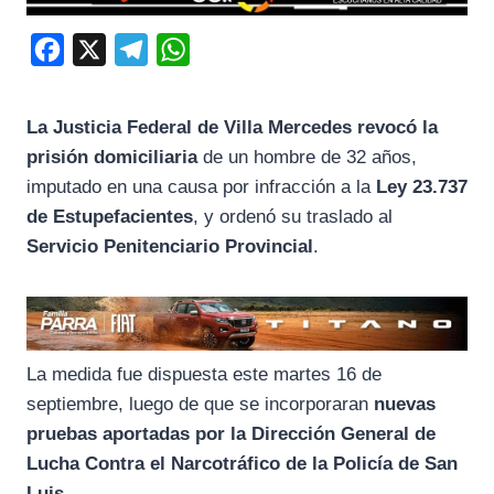
F
X
T
W
a
e
h
c
l
a
La Justicia Federal de Villa Mercedes revocó la
e
e
t
prisión domiciliaria
de un hombre de 32 años,
b
g
s
imputado en una causa por infracción a la
Ley 23.737
o
r
A
de Estupefacientes
, y ordenó su traslado al
Servicio Penitenciario Provincial
.
o
a
p
k
m
p
La medida fue dispuesta este martes 16 de
septiembre, luego de que se incorporaran
nuevas
pruebas aportadas por la Dirección General de
Lucha Contra el Narcotráfico de la Policía de San
Luis
.