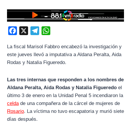
F
X
T
W
a
e
h
La fiscal Marisol Fabbro encabezó la investigación y
c
l
a
este jueves llevó a imputativa a Aldana Peralta, Aida
e
e
t
Rodas y Natalia Figueredo.
b
g
s
o
r
A
Las tres internas que responden a los nombres de
o
a
p
Aldana Peralta, Aida Rodas y Natalia Figueredo
el
k
m
p
último 3 de enero en la Unidad Penal 5 incendiaron la
celda
de una compañera de la cárcel de mujeres de
Rosario
. La víctima no tuvo escapatoria y murió siete
días después.