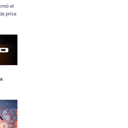
irmó el
da prisa
na