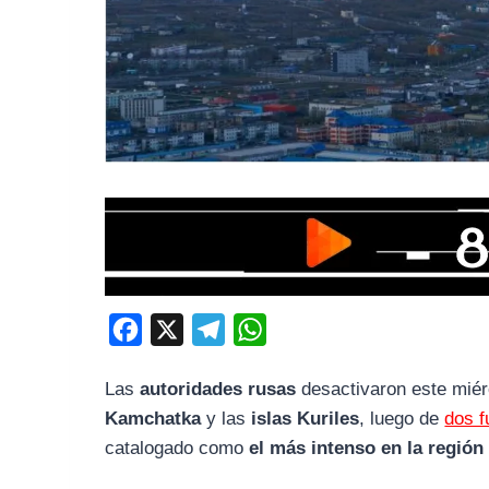
F
X
T
W
a
e
h
Las
autoridades rusas
desactivaron este miér
c
l
a
Kamchatka
y las
islas Kuriles
, luego de
dos 
e
e
t
catalogado como
el más intenso en la región
b
g
s