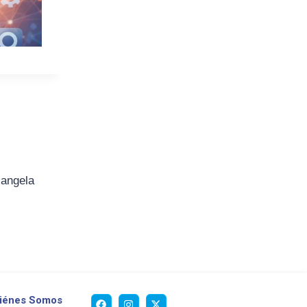
iangela
iénes Somos