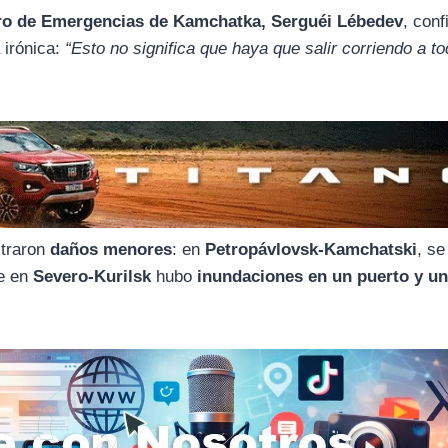
ro de Emergencias de Kamchatka, Serguéi Lébedev
, conf
 irónica:
“Esto no significa que haya que salir corriendo a to
straron
daños menores
: en
Petropávlovsk-Kamchatski
, se
ue en
Severo-Kurilsk
hubo
inundaciones en un puerto y u