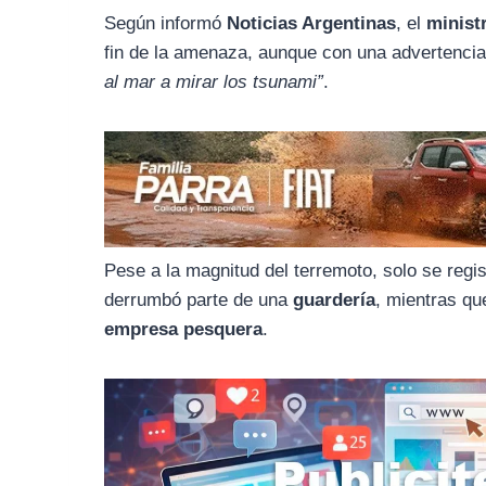
o
r
A
Según informó
Noticias Argentinas
, el
minist
o
a
p
fin de la amenaza, aunque con una advertencia
k
m
p
al mar a mirar los tsunami”
.
Pese a la magnitud del terremoto, solo se regi
derrumbó parte de una
guardería
, mientras q
empresa pesquera
.