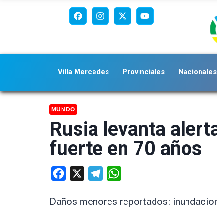
Villa Mercedes
Provinciales
Nacionales
MUNDO
Rusia levanta alert
fuerte en 70 años
Facebook
X
Telegram
WhatsApp
Daños menores reportados: inundacion