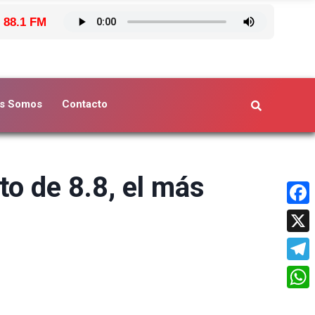
 88.1 FM
s Somos
Contacto
to de 8.8, el más
Face
X
Tele
What