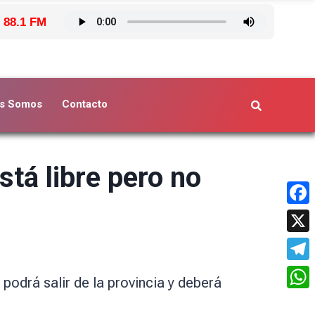
 88.1 FM
s Somos
Contacto
stá libre pero no
Face
X
Tele
 podrá salir de la provincia y deberá
What