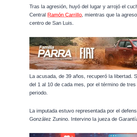
o
r
A
Tras la agresión, huyó del lugar y arrojó el cuc
o
a
p
Central
Ramón Carrillo
, mientras que la agres
k
m
p
centro de San Luis.
La acusada, de 39 años, recuperó la libertad. 
del 1 al 10 de cada mes, por el término de tres
periodo.
La imputada estuvo representada por el defenso
González Zunino. Intervino la jueza de Garant