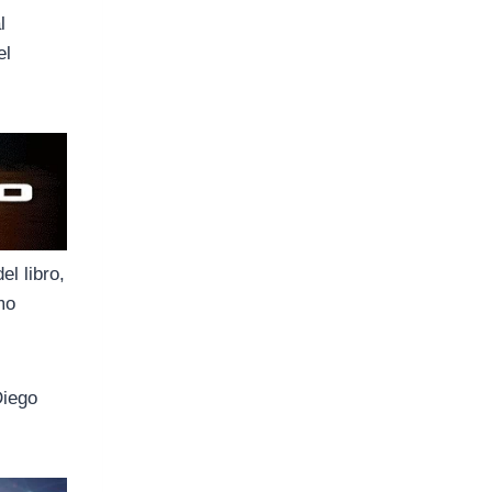
l
el
l libro,
mo
Diego