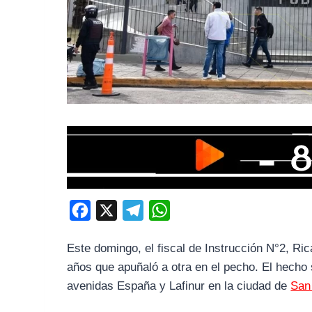
F
X
T
W
a
e
h
Este domingo, el fiscal de Instrucción N°2, Ri
c
l
a
años que apuñaló a otra en el pecho. El hecho
e
e
t
avenidas España y Lafinur en la ciudad de
San
b
g
s