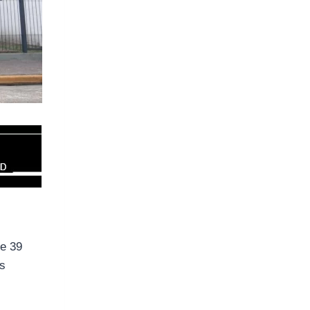
de 39
as