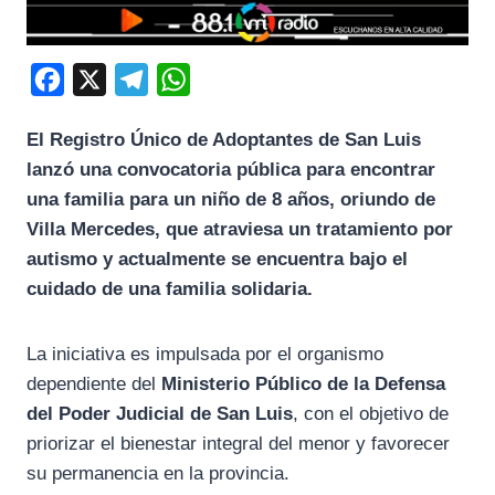
F
X
T
W
a
e
h
El Registro Único de Adoptantes de San Luis
c
l
a
lanzó una convocatoria pública para encontrar
e
e
t
una familia para un niño de 8 años, oriundo de
b
g
s
Villa Mercedes, que atraviesa un tratamiento por
o
r
A
autismo y actualmente se encuentra bajo el
o
a
p
cuidado de una familia solidaria.
k
m
p
La iniciativa es impulsada por el organismo
dependiente del
Ministerio Público de la Defensa
del Poder Judicial de San Luis
, con el objetivo de
priorizar el bienestar integral del menor y favorecer
su permanencia en la provincia.