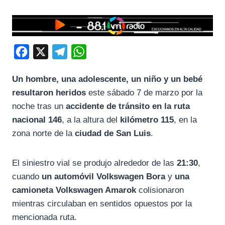
F
X
T
W
a
e
h
Un hombre, una adolescente, un niño y un bebé
c
l
a
resultaron heridos
este sábado 7 de marzo por la
e
e
t
noche tras un
accidente de tránsito en la ruta
b
g
s
nacional 146
, a la altura del
kilómetro 115
, en la
o
r
A
zona norte de la
ciudad de San Luis
.
o
a
p
k
m
p
El siniestro vial se produjo alrededor de las
21:30
,
cuando
un automóvil Volkswagen Bora
y
una
camioneta Volkswagen Amarok
colisionaron
mientras circulaban en sentidos opuestos por la
mencionada ruta.