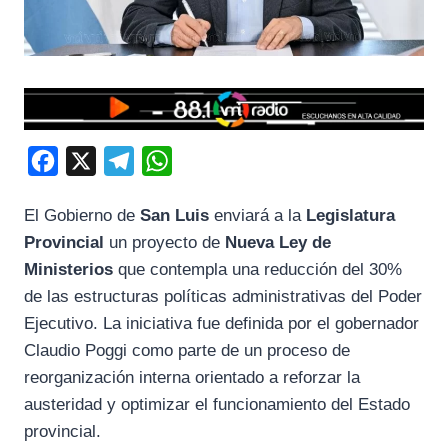
F
X
T
W
a
e
h
El Gobierno de
San Luis
enviará a la
Legislatura
c
l
a
Provincial
un proyecto de
Nueva Ley de
e
e
t
Ministerios
que contempla una reducción del 30%
b
g
s
de las estructuras políticas administrativas del Poder
o
r
A
Ejecutivo. La iniciativa fue definida por el gobernador
o
a
p
Claudio Poggi
como parte de un proceso de
k
m
p
reorganización interna orientado a reforzar la
austeridad y optimizar el funcionamiento del Estado
provincial.