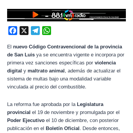
F
X
T
W
a
e
h
El
nuevo Código Contravencional de la provincia
c
l
a
de San Luis
ya se encuentra vigente e incorpora por
e
e
t
primera vez sanciones específicas por
violencia
b
g
s
digital
y
maltrato animal
, además de actualizar el
o
r
A
sistema de multas bajo una modalidad variable
o
a
p
vinculada al precio del combustible.
k
m
p
La reforma fue aprobada por la
Legislatura
provincial
el 19 de noviembre y promulgada por el
Poder Ejecutivo
el 10 de diciembre, con posterior
publicación en el
Boletín Oficial
. Desde entonces,