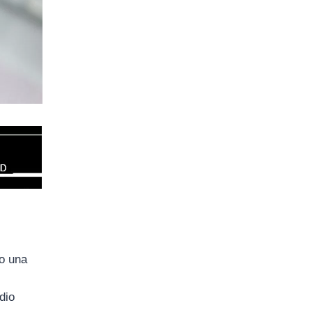
mo una
dio