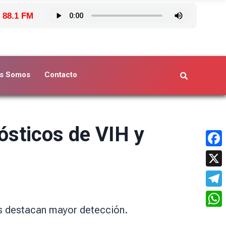
 88.1 FM
s Somos
Contacto
ósticos de VIH y
Face
X
Tele
tas destacan mayor detección.
What