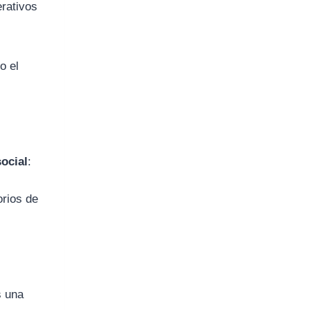
erativos
o el
social
:
orios de
 una