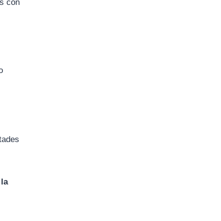
as con
o
ltades
 la