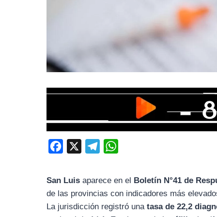
F
X
T
W
a
e
h
c
l
a
San Luis
aparece en el
Boletín N°41 de Respu
e
e
t
de las provincias con indicadores más elevado
b
g
s
La jurisdicción registró una
tasa de 22,2 diag