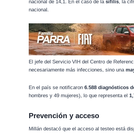
o
r
A
nacional de 14,1. En el caso de la
sífilis
, la ci
nacional.
o
a
p
k
m
p
El jefe del Servicio VIH del Centro de Referenc
necesariamente más infecciones, sino una
may
En el país se notificaron
6.588 diagnósticos d
hombres y 49 mujeres), lo que representa el
1
Prevención y acceso
Millán destacó que el acceso al testeo está di