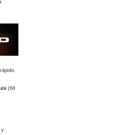
a
rápido.
uis
(68
 y