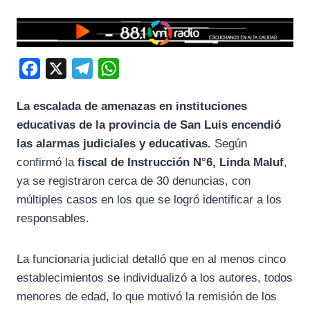
F
X
T
W
a
e
h
La escalada de amenazas en instituciones
c
l
a
educativas de la provincia de San Luis encendió
e
e
t
las alarmas judiciales y educativas.
Según
b
g
s
confirmó la
fiscal de Instrucción N°6, Linda Maluf
,
o
r
A
ya se registraron cerca de 30 denuncias, con
o
a
p
múltiples casos en los que se logró identificar a los
k
m
p
responsables.
La funcionaria judicial detalló que en al menos cinco
establecimientos se individualizó a los autores, todos
menores de edad, lo que motivó la remisión de los