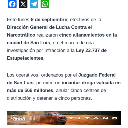
F
X
T
W
a
e
h
Este lunes
8 de septiembre
, efectivos de la
c
l
a
Dirección General de Lucha Contra el
e
e
t
Narcotráfico
realizaron
cinco allanamientos en la
b
g
s
ciudad de San Luis
, en el marco de una
o
r
A
investigación por infracción a la
Ley 23.737 de
o
a
p
Estupefacientes
.
k
m
p
Los operativos, ordenados por el
Juzgado Federal
de San Luis
, permitieron
incautar droga valuada en
más de $66 millones
, anular cinco centros de
distribución y detener a cinco personas.