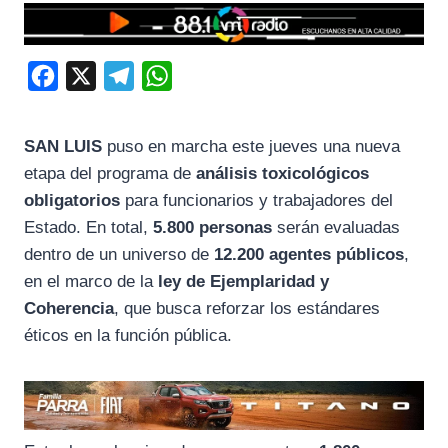
F
X
T
W
a
e
h
c
l
a
SAN LUIS
puso en marcha este jueves una nueva
e
e
t
etapa del programa de
análisis toxicológicos
b
g
s
obligatorios
para funcionarios y trabajadores del
o
r
A
Estado. En total,
5.800 personas
serán evaluadas
dentro de un universo de
12.200 agentes públicos
,
o
a
p
en el marco de la
ley de Ejemplaridad y
k
m
p
Coherencia
, que busca reforzar los estándares
éticos en la función pública.