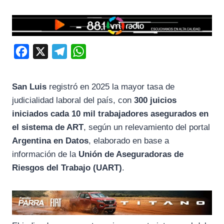
F
X
T
W
a
e
h
c
l
a
San Luis
registró en 2025 la mayor tasa de
e
e
t
judicialidad laboral del país, con
300 juicios
b
g
s
iniciados cada 10 mil trabajadores asegurados en
o
r
A
el sistema de ART
, según un relevamiento del portal
Argentina en Datos
, elaborado en base a
o
a
p
información de la
Unión de Aseguradoras de
k
m
p
Riesgos del Trabajo (UART)
.