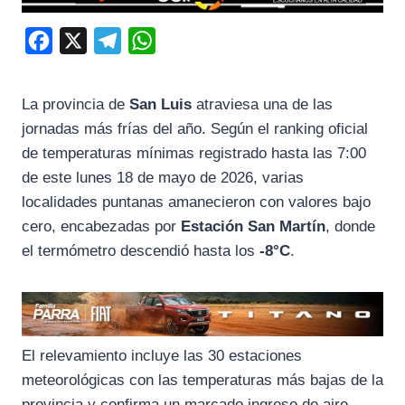
F
X
T
W
a
e
h
c
l
a
La provincia de
San Luis
atraviesa una de las
e
e
t
jornadas más frías del año. Según el ranking oficial
b
g
s
de temperaturas mínimas registrado hasta las 7:00
o
r
A
de este lunes 18 de mayo de 2026, varias
localidades puntanas amanecieron con valores bajo
o
a
p
cero, encabezadas por
Estación San Martín
, donde
k
m
p
el termómetro descendió hasta los
-8°C
.
El relevamiento incluye las 30 estaciones
meteorológicas con las temperaturas más bajas de la
provincia y confirma un marcado ingreso de aire