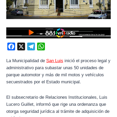
F
X
T
W
a
e
h
La Municipalidad de
San Luis
inició el proceso legal y
c
l
a
administrativo para subastar unas 50 unidades de
e
e
t
parque automotor y más de mil motos y vehículos
b
g
s
secuestrados por el Estado municipal.
o
r
A
o
a
p
El subsecretario de Relaciones Institucionales, Luis
k
m
p
Lucero Guillet, informó que rige una ordenanza que
otorga seguridad jurídica al trámite de adquisición de