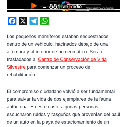
F
X
T
W
a
e
h
Los pequeños mamíferos estaban secuestrados
c
l
a
dentro de un vehículo, hacinados debajo de una
e
e
t
alfombra y al interior de un neumático. Serán
b
g
s
trasladados al
Centro de Conservación de Vida
o
r
A
Silvestre
para comenzar un proceso de
o
a
p
rehabilitación.
k
m
p
El compromiso ciudadano volvió a ser fundamental
para salvar la vida de dos ejemplares de la fauna
autóctona. En este caso, algunas personas
escucharon ruidos y rasguños que provenían del baúl
de un auto en la playa de estacionamiento de un