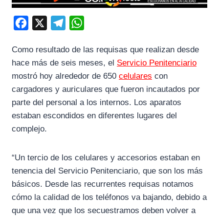
F
X
T
W
a
e
h
Como resultado de las requisas que realizan desde
c
l
a
hace más de seis meses, el
Servicio Penitenciario
e
e
t
mostró hoy alrededor de 650
celulares
con
b
g
s
cargadores y auriculares que fueron incautados por
o
r
A
parte del personal a los internos. Los aparatos
o
a
p
estaban escondidos en diferentes lugares del
k
m
p
complejo.
“Un tercio de los celulares y accesorios estaban en
tenencia del Servicio Penitenciario, que son los más
básicos. Desde las recurrentes requisas notamos
cómo la calidad de los teléfonos va bajando, debido a
que una vez que los secuestramos deben volver a