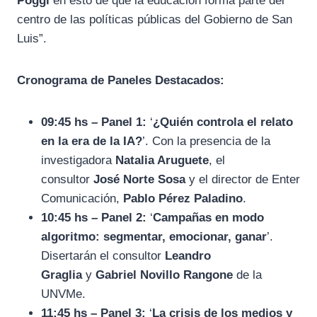
Poggi
en esto de que la educación forma parte del
centro de las políticas públicas del Gobierno de San
Luis”.
Cronograma de Paneles Destacados:
09:45 hs – Panel 1:
‘
¿Quién controla el relato
en la era de la IA?
’. Con la presencia de la
investigadora
Natalia Aruguete
, el
consultor
José Norte Sosa
y el director de Enter
Comunicación,
Pablo Pérez Paladino
.
10:45 hs – Panel 2:
‘
Campañas en modo
algoritmo: segmentar, emocionar, ganar
’.
Disertarán el consultor
Leandro
Graglia
y
Gabriel Novillo Rangone
de la
UNVMe.
11:45 hs – Panel 3:
‘
La crisis de los medios y