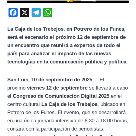
F
X
T
W
a
e
h
La Caja de los Trebejos, en Potrero de los Funes,
c
l
a
será el escenario el próximo 12 de septiembre de
e
e
t
un encuentro que reunirá a expertos de todo el
b
g
s
país para analizar el impacto de las nuevas
o
r
A
tecnologías en la comunicación pública y política.
o
a
p
k
m
p
San Luis, 10 de septiembre de 2025.
– El
próximo
viernes 12 de septiembre
se llevará a cabo
el
Congreso de Comunicación Digital 2025
en el
centro cultural
La Caja de los Trebejos
, ubicado en
Potrero de los Funes. El evento, que se desarrollará
en una única jornada intensiva de 8:30 a 18:00 horas,
contará con la participación de periodistas,