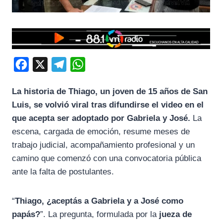
F
X
T
W
a
e
h
La historia de Thiago, un joven de 15 años de San
c
l
a
Luis, se volvió viral tras difundirse el video en el
e
e
t
que acepta ser adoptado por Gabriela y José.
La
b
g
s
escena, cargada de emoción, resume meses de
o
r
A
trabajo judicial, acompañamiento profesional y un
o
a
p
camino que comenzó con una convocatoria pública
k
m
p
ante la falta de postulantes.
“
Thiago, ¿aceptás a Gabriela y a José como
papás?
”. La pregunta, formulada por la
jueza de