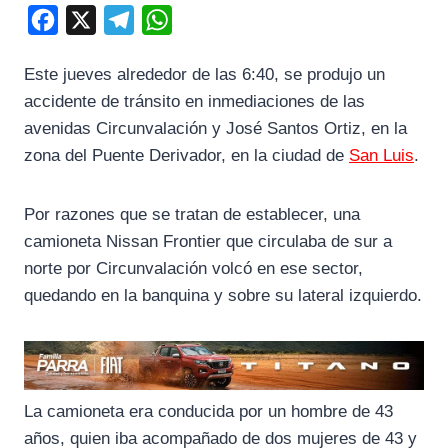
F
X
T
W
a
e
h
Este jueves alrededor de las 6:40, se produjo un
c
l
a
accidente de tránsito en inmediaciones de las
e
e
t
avenidas Circunvalación y José Santos Ortiz, en la
b
g
s
zona del Puente Derivador, en la ciudad de
San Luis
.
o
r
A
o
a
p
Por razones que se tratan de establecer, una
k
m
p
camioneta Nissan Frontier que circulaba de sur a
norte por Circunvalación volcó en ese sector,
quedando en la banquina y sobre su lateral izquierdo.
La camioneta era conducida por un hombre de 43
años, quien iba acompañado de dos mujeres de 43 y