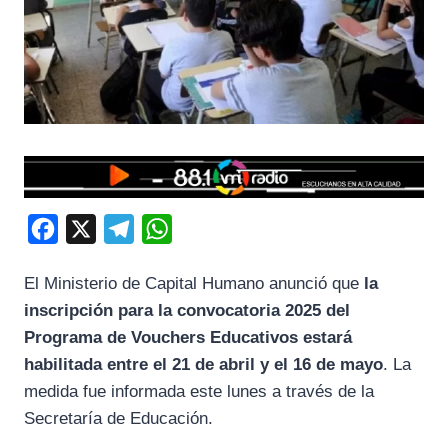
F
X
T
W
a
e
h
El Ministerio de Capital Humano anunció que
la
c
l
a
inscripción para la convocatoria 2025 del
e
e
t
Programa de Vouchers Educativos estará
b
g
s
habilitada entre el 21 de abril y el 16 de mayo
. La
o
r
A
medida fue informada este lunes a través de la
o
a
p
Secretaría de Educación.
k
m
p