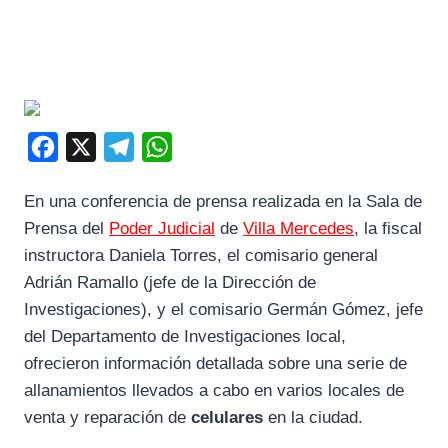
F
X
T
W
a
e
h
En una conferencia de prensa realizada en la Sala de
c
l
a
Prensa del
Poder Judicial
de
Villa Mercedes
, la fiscal
e
e
t
instructora Daniela Torres, el comisario general
b
g
s
Adrián Ramallo (jefe de la Dirección de
o
r
A
Investigaciones), y el comisario Germán Gómez, jefe
o
a
p
del Departamento de Investigaciones local,
k
m
p
ofrecieron información detallada sobre una serie de
allanamientos llevados a cabo en varios locales de
venta y reparación de
celulares
en la ciudad.