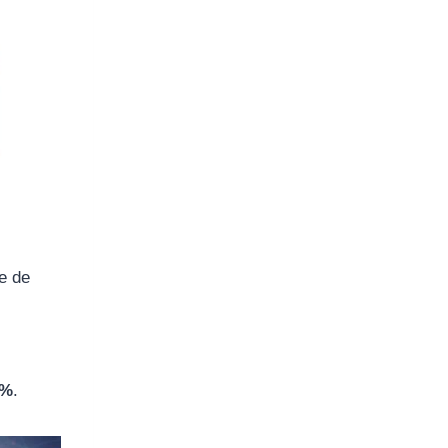
re de
2%
.