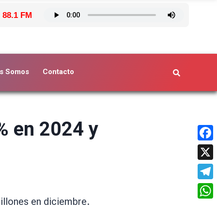
 88.1 FM
s Somos
Contacto
% en 2024 y
Face
X
Tele
illones en diciembre.
What