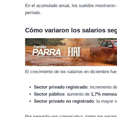
o
r
A
En el acumulado anual, los sueldos mostraron
o
a
p
período.
k
m
p
Cómo variaron los salarios seg
El crecimiento de los salarios en diciembre fue
Sector privado registrado
: incremento d
Sector público
: aumento de
1,7% mensu
Sector privado no registrado
: la mayor 
Por segunda vez consecutiva, todos los sectore