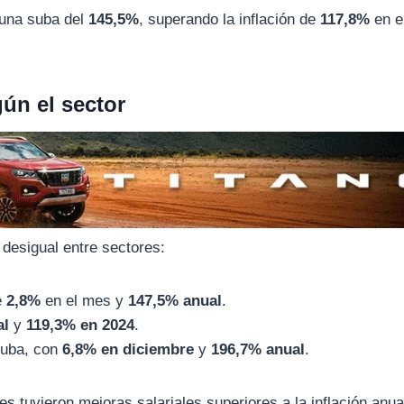
 una suba del
145,5%
, superando la inflación de
117,8%
en e
ún el sector
 desigual entre sectores:
e
2,8%
en el mes y
147,5% anual
.
al
y
119,3% en 2024
.
suba, con
6,8% en diciembre
y
196,7% anual
.
s tuvieron mejoras salariales superiores a la inflación anua