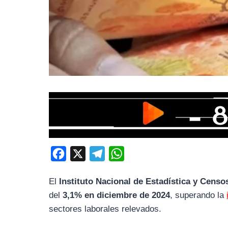
F
X
T
W
a
e
h
El
Instituto Nacional de Estadística y Cens
c
l
a
del
3,1% en diciembre de 2024
, superando la
e
e
t
sectores laborales relevados.
b
g
s