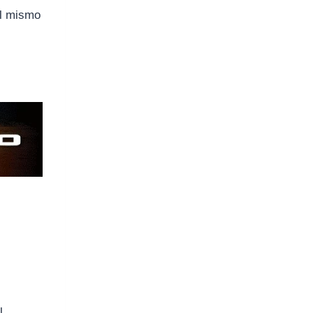
l mismo
l.