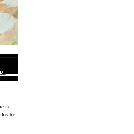
mento
odos los